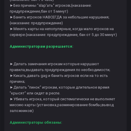
►Без причины "slap'ать" игроков;(наказание:
предупреждение,бан от 5 минут)
►Банить игроков НАВСЕГДА за небольшие нарушения;
(наказание: предупреждение)
►Менять карты на непопулярные, когда мало игроков на
сервере.(наказание: предупреждение, бан от 5 до 30 минут)
Администраторам разрешается:
►Делать замечания игрокам которые нарушают
правила,выдавать предупреждения по необходимости;
►Кикать,давать gag и банить игроков если на то есть
причина;
►Делать "пинок" игрокам, которые длительное время
"крысят" или сидят в респе.
►Убивать игрока, который систематически не выполняет
миссию карты (установка,разминирование бомбы,вывод
заложников)
Администраторы обязаны: