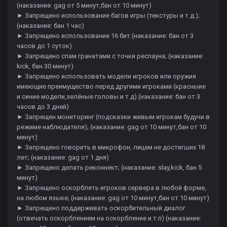
(наказание: gag от 5 минут,бан от 10 минут)
► Запрещено использование багов игры (текстуры и т.д.);
(наказание: бан 1 час)
► Запрещено использование 16 бит.(наказание: бан от 3
часов до 1 суток)
► Запрещено спам гранатами с точки респауна; (наказание:
kick, бан 30 минут)
► Запрещено использовать модели игроков или оружия
имеющие преимущество перед другими игроками (красныие
и синие модели,зелёные головы и т.д).(наказание: бан от 3
часов до 3 дней)
► Запрещен мониторинг (подсказки живым игрокам будучи в
режиме наблюдателя); (наказание: gag от 10 минут,бан от 10
минут)
► Запрещено говорить в микрофон, лицам не достигших 18
лет; (наказание: gag от 1 дня)
► Запрещено делать реконнект; (наказание: slay,kick, бан 5
минут)
► Запрещено оскорблять игроков сервера в любой форме,
на любом языке; (наказание: gag от 10 минут,бан от 10 минут)
► Запрещено поддерживать оскорбительный диалог
(отвечать оскорблением на оскорбление и.т.п) (наказание: