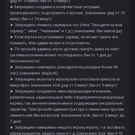
gag от 10 минут,бан от 10 минут)
►Запрещено создавать конфликтные ситуации,
провоцировать, подстрекать и прочее; (наказание: gag от 10
минут,бан от 10 минут)
► Запрещено спамить сервера в чат (типа "Заходите на мой
сервер", "айпи", "Название" и т.д.); (наказание: бан навсегда)
► Если игрока не устраивает сервер, он может смело его
покинуть. Или админ может в этом помочь;
► По просьбе админа, игрок должен скинуть демо на сайт;
(за невыполнение может последывать бан от 1 дня до
бесконечности)
► Запрещено кемперить (находится на респауне более 40
сек); (наказание: slay,kick)
► Запрещено включать музыку или голосовые приколы в
микрофон. (наказание: kick,gag от 5 минут,бан от 5 минут)
► Запрещено создавать ники нарушающие этические,
религиозные, национальные либо общепринятые моральные
нормы, так же нечитаемые ники и содержащие сексуальный
характер. При просьбе администратора о смене ника просим
сменить ник без вопросов. (наказание: kick, бан от 5 минут до
1 дня)
► Запрещено намеренно мешать игроку играть, т.е. вставать
перед прицелом, кидать смок и т.д. (наказание: kick, бан 5-10