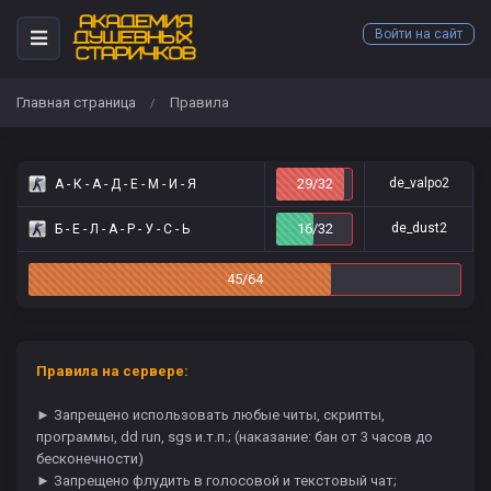
Войти на сайт
Главная страница
Правила
/
29/32
de_valpo2
А - К - А - Д - Е - М - И - Я
16/32
de_dust2
Б - Е - Л - А - Р - У - С - Ь
45/64
Правила на сервере:
► Запрещено использовать любые читы, скрипты,
программы, dd run, sgs и.т.п.; (наказание: бан от 3 часов до
бесконечности)
► Запрещено флудить в голосовой и текстовый чат;