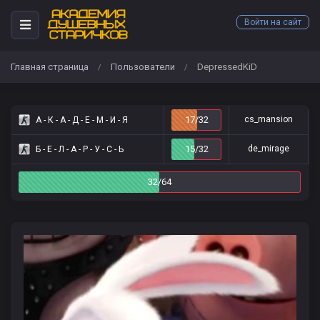
Войти на сайт
Главная страница
Пользователи
DepressedKiD
/
/
17/32
cs_mansion
А - К - А - Д - Е - М - И - Я
15/32
de_mirage
Б - Е - Л - А - Р - У - С - Ь
32/64