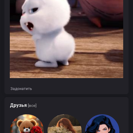
Задонатить
Друзья
[все]