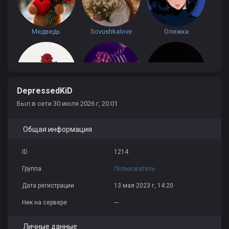
Медведь
Sovushkalove
Олежка
DepressedKiD
Был в сети 30 июля 2026 г, 20:01
Pocelui v gubki
MupaH
tolik tjk
Общая информация
ID
1214
Группа
Пользователь
Дата регистрации
13 мая 2023 г, 14:20
Ник на сервере
---
Личные данные